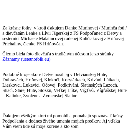
Za krásne fotky v kroji ďakujem Danke Murínovej / Murínča fotí /
a dievčatám Lenke a Lívii Jágerskej z FS Podpoľanec z Detvy a
sesternici Michaele Malatincovej rodenej Kaličiakovej z Hriňovej
Priehaliny, členke FS Hriňovčan.
Čierno biela foto dievčaťa s tradičným účesom je zo stránky
Záznamy (uetetnofolk.eu)
Podobné kroje ako v Detve nosili aj v Detvianskej Hute,
Dúbravách, Hriňovej, Klokoči, Korytárkach, Kriváni, Látkach,
Lieskovci, Lukavici, Očovej, Podkriváni, Slatinských Lazoch,
Sliači, Starej Hute, Stožku, Veľkej Lúke, Vígľaši, Vígľašskej Hute
– Kalinke, Zvolene a Zvolenskej Slatine.
Ďakujem všetkým ktorí mi pomohli a pomáhajú spoznávať krásy
Podpoľania a dodnes živého umenia mojich predkov. Aj vďaka
Vám viem kde sú moje korene a kto som.