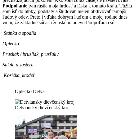
prechádzajúcich pokolení. Ako som čoraz častejšie navštevovala
Podpoľanie
tým rástla moja hrdosť a láska k tomuto kraju. Túžila
som ísť do hĺbky, podstaty a študovať nielen obdivovať tamojší
ľudový odev. Preto i vďaka dobrým ľuďom a mojej rodine dnes
viem, že základné súčasti
ženského odevu Podpoľania sú:
Stánka a spodňa
Oplecko
Prusliak / brusliak, prusľak /
Sukňa a zástera
Kosička, krodeľ
Oplecko Detva
Detviansky dievčenský kroj