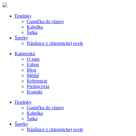
Doplnky
Gumička do vlasov
Kabelka
Šatka
Šperky
Náušnice z chirurgickej ocele
Kamenská
O mne
Eshop
Blog
Médiá
Referencie
Predajcovia
Kontakt
Doplnky
Gumička do vlasov
Kabelka
Šatka
Šperky
Náušnice z chirurgickej ocele