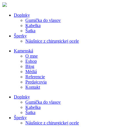
Doplnky
Gumička do vlasov
Kabelka
Šatka
Šperky
Náušnice z chirurgickej ocele
Kamenská
O mne
Eshop
Blog
Médiá
Referencie
Predajcovia
Kontakt
Doplnky
Gumička do vlasov
Kabelka
Šatka
Šperky
Náušnice z chirurgickej ocele