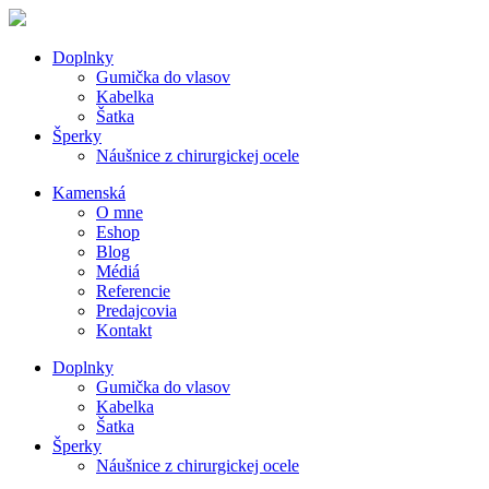
Doplnky
Gumička do vlasov
Kabelka
Šatka
Šperky
Náušnice z chirurgickej ocele
Kamenská
O mne
Eshop
Blog
Médiá
Referencie
Predajcovia
Kontakt
Doplnky
Gumička do vlasov
Kabelka
Šatka
Šperky
Náušnice z chirurgickej ocele