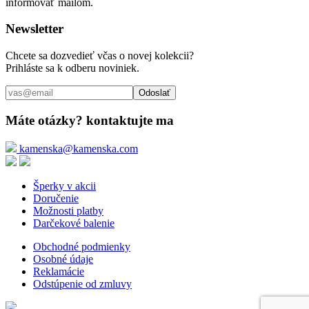
informovať mailom.
Newsletter
Chcete sa dozvedieť včas o novej kolekcii?
Prihláste sa k odberu noviniek.
Odoslať
Máte otázky? kontaktujte ma
kamenska@kamenska.com
Šperky v akcii
Doručenie
Možnosti platby
Darčekové balenie
Obchodné podmienky
Osobné údaje
Reklamácie
Odstúpenie od zmluvy