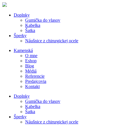
Doplnky
Gumička do vlasov
Kabelka
Šatka
Šperky
Náušnice z chirurgickej ocele
Kamenská
O mne
Eshop
Blog
Médiá
Referencie
Predajcovia
Kontakt
Doplnky
Gumička do vlasov
Kabelka
Šatka
Šperky
Náušnice z chirurgickej ocele