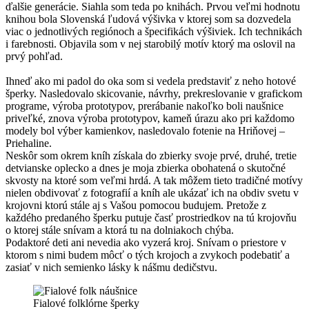
ďalšie generácie. Siahla som teda po knihách. Prvou veľmi hodnotu
knihou bola Slovenská ľudová výšivka v ktorej som sa dozvedela
viac o jednotlivých regiónoch a špecifikách výšiviek. Ich technikách
i farebnosti. Objavila som v nej starobilý motív ktorý ma oslovil na
prvý pohľad.
Ihneď ako mi padol do oka som si vedela predstaviť z neho hotové
šperky. Nasledovalo skicovanie, návrhy, prekreslovanie v grafickom
programe, výroba prototypov, prerábanie nakoľko boli naušnice
priveľké, znova výroba prototypov, kameň úrazu ako pri každomo
modely bol výber kamienkov, nasledovalo fotenie na Hriňovej –
Priehaline.
Neskôr som okrem kníh získala do zbierky svoje prvé, druhé, tretie
detvianske oplecko a dnes je moja zbierka obohatená o skutočné
skvosty na ktoré som veľmi hrdá. A tak môžem tieto tradičné motívy
nielen obdivovať z fotografií a kníh ale ukázať ich na obdiv svetu v
krojovni ktorú stále aj s Vašou pomocou budujem. Pretože z
každého predaného šperku putuje časť prostriedkov na tú krojovňu
o ktorej stále snívam a ktorá tu na dolniakoch chýba.
Podaktoré deti ani nevedia ako vyzerá kroj. Snívam o priestore v
ktorom s nimi budem môcť o tých krojoch a zvykoch podebatiť a
zasiať v nich semienko lásky k nášmu dedičstvu.
Fialové folklórne šperky