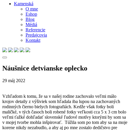
Kamenská
O mne
Eshop
Blog
Médiá
Referencie
Predajcovia
Kontakt
Náušnice detvianske oplecko
29
máj
2022
Vzhľadom k tomu, že sa v našej rodine zachovalo veľmi málo
krojov detaily z výšiviek som hľadala iba lupou na zachovaných
rodinných čierno bielych fotografiách. Kedže však fotky boli
maličké, v tých časoch boli robené fotky veľkosti cca 5 x 3 cm bolo
veľmi ťažké dohľadať slovenské ľudové motívy ktorými by som sa
v mojej tvorbe mohla inšpirovať. Túžila som po tom aby sa na moje
korene nikdy nezabudlo, a aby aj po mne zostalo dedičstvo pre